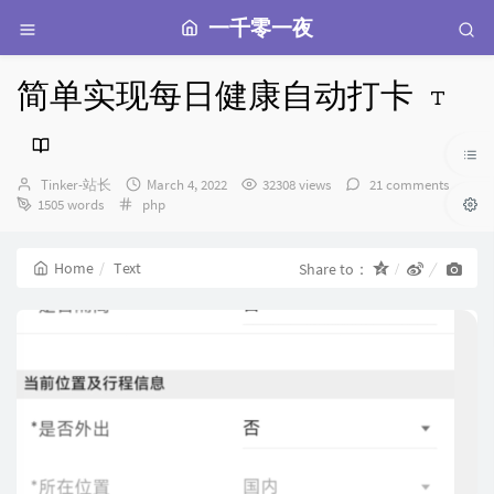
一千零一夜
简单实现每日健康自动打卡
Author：
发
Tinker-站长
March 4, 2022
32308 views
21 comments
Categories：
布
1505 words
php
时
间：
Home
Text
Share to：