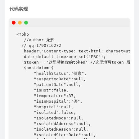
    //author 龙辉

   // qq:1790716272

    header("Content-type: text/html; charset=utf-8"
    date_default_timezone_set("PRC");

    $token = '这里替换你的token';//这里填写token=后面的
    $postdata='{

        "healthStatus":"健康",

        "suspectedDate":null,

        "patientDate":null,

        "isHot":false,

        "temperature":37,

        "isInHospital":"否",

        "hospital":null,

        "isolated":false,

        "isolatedMode":null,

        "isolatedAddress":null,

        "isolatedReason":null,

        "isolatedStartDate":null,

        "isolatedEndDate":null,

        "locationLatitude":"26.38743",

        "locationLongitude":"106.63461",

        "isOut":false,

        "locationCountry":"国内",

        "locationProvince":"贵州省",

        "locationCity":"贵阳市",
