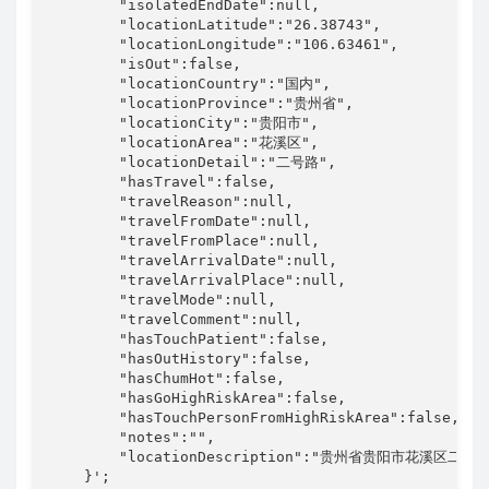
        "locationArea":"花溪区",

        "locationDetail":"二号路",

        "hasTravel":false,

        "travelReason":null,

        "travelFromDate":null,

        "travelFromPlace":null,

        "travelArrivalDate":null,

        "travelArrivalPlace":null,

        "travelMode":null,

        "travelComment":null,

        "hasTouchPatient":false,

        "hasOutHistory":false,

        "hasChumHot":false,

        "hasGoHighRiskArea":false,

        "hasTouchPersonFromHighRiskArea":false,

        "notes":"",

        "locationDescription":"贵州省贵阳市花溪区二号路"
    }';

    $result = xCurl('http://daka.wecampus.gznu.edu
    if(json_decode($result,true)['success']==true)

    {

        echo '今日健康打卡成功'."\n".'当前时间:'.date('Y-
    }

    else {
