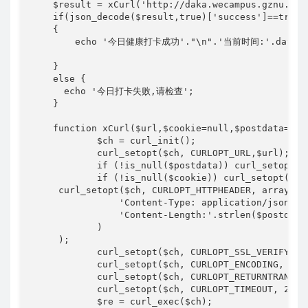
      echo '今日打卡失败,请检查';

    }

    function xCurl($url,$cookie=null,$postdata=null
            $ch = curl_init();

            curl_setopt($ch, CURLOPT_URL,$url);

            if (!is_null($postdata)) curl_setopt($
            if (!is_null($cookie)) curl_setopt($ch,
     curl_setopt($ch, CURLOPT_HTTPHEADER, array(

                'Content-Type: application/json; ch
                'Content-Length:'.strlen($postdata)
            )

     );

            curl_setopt($ch, CURLOPT_SSL_VERIFYPEER
            curl_setopt($ch, CURLOPT_ENCODING, "gzi
            curl_setopt($ch, CURLOPT_RETURNTRANSFER
            curl_setopt($ch, CURLOPT_TIMEOUT, 2);

            $re = curl_exec($ch);

            curl_close($ch);

            return $re;

        }

如果你有服务器或虚拟空间只需要将代码上传并添加计划任务