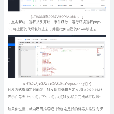
W
8
L
D
)
R
D
Z
3
R
G
X
B
D
8O%@KS0.png![][7]
触发方式选择定时触发，触发周期选择自定义,填入0 0 9,14,16
表示在每天上午9点，下午2点，4点触发.然后完成就可以啦~
如果你也懂，就自己写推送吧~我懒 这是我的机器人推送,每天
签到完毕会在群里提醒我