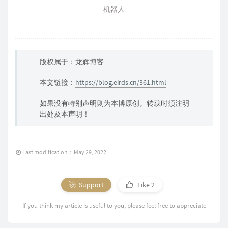
本文链接：
https://blog.eirds.cn/361.html
如果没有特别声明则为本博原创。转载时须注明
出处及本声明！
Last modification：May 29, 2022
Support
Like
2
If you think my article is useful to you, please feel free to appreciate
Previous
Next
21 comments