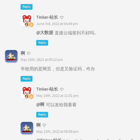
Reply
啊
May 10th, 2022 at 09:12 pm
学校用的是网页，但是又验证码，咋办
Reply
Tinker-站长
May 10th, 2022 at 11:31 pm
@啊
可以发给我看看
Reply
啊
May 12th, 2022 at 05:58 pm
@Tinker-站长
https://e.kmmu.edu.cn/lyuapServer/l
ogin?service=http://fxdl.kmmu.edu.cn/wengine-aut
h/login?cas_login=true
Reply
Tinker-站长