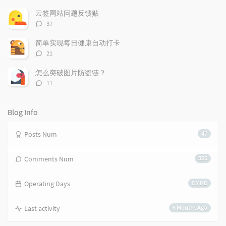
r
m
t
论
t
m
i
数：
云签网站问题反馈贴
i
e
c
评
37
c
n
l
论
l
数：
t
e
简单实现每日健康自动打卡
e
s
s
评
21
s
论
数：
怎么突破图片防盗链？
评
11
论
数：
Blog Info
Posts Num
47
Comments Num
356
Operating Days
8 Y 0 D
Last activity
8 Mouths Ago