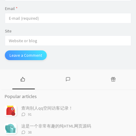
Email
*
Site
Leave a Comment
P
L
R
o
a
a
Popular articles
p
t
n
u
e
d
查询别人qq空间访客记录！
l
s
o
评
91
a
t
m
论
r
c
a
数：
这是一个非常有趣的纯HTML网页源码
a
o
r
评
38