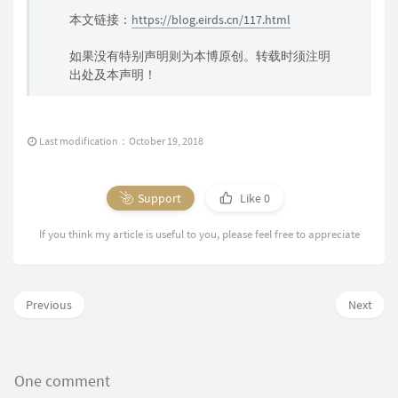
本文链接：
https://blog.eirds.cn/117.html
如果没有特别声明则为本博原创。转载时须注明
出处及本声明！
Last modification：October 19, 2018
Support
Like
0
If you think my article is useful to you, please feel free to appreciate
Previous
Next
One comment