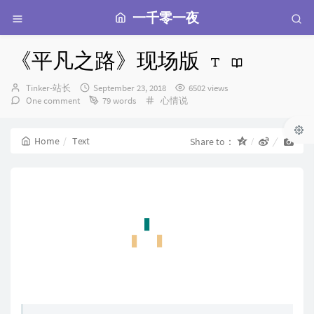
一千零一夜
《平凡之路》现场版
Author：
发
Tinker-站长
September 23, 2018
6502 views
布
Categories：
One comment
79 words
心情说
时
间：
Home
Text
Share to：