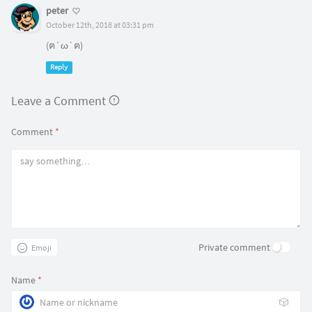
peter
October 12th, 2018 at 03:31 pm
(ฅ´ω`ฅ)
Reply
Leave a Comment
Comment
*
Private comment
Emoji
Name
*
🎲